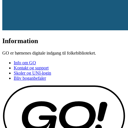
Information
GO er børnenes digitale indgang til folkebiblioteket.
Info om GO
Kontakt og support
Skoler og UNI-login
Bliv boganbefaler